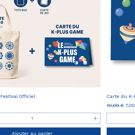
estival Officiel
Carte du K
omotionnel
Prix original
Prix
10,00 €
7,00
Ajouter au panier