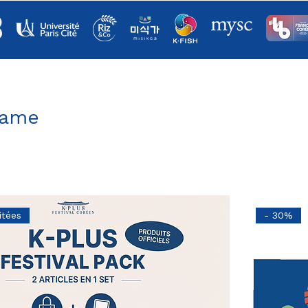
Game
itées
- 30%