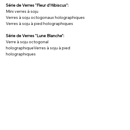
Série de Verres "Fleur d'Hibiscus":
Mini verres à soju
Verres à soju octogonaux holographiques
Verres à soju à pied holographiques
Série de Verres "Lune Blanche":
Verre à soju octogonal 
holographiqueVerres à soju à pied 
holographiques
Cette série rend hommage au "Dal 
Hangari", la célèbre jarre blanche de la 
dynastie Joseon, en la réinterprétant dans 
un style contemporain.
Chaque verre est orné d’une illustration 
douce et ronde de la jarre lunaire, 
accompagnée du message : « Que les 
bénédictions du ciel vous remplissent ».
Grâce à son effet holographique, le verre 
scintille sous la lumière, ajoutant une 
touche de poésie à chaque instant de 