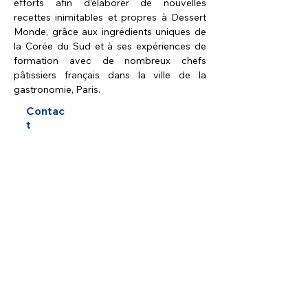
efforts afin d’élaborer de nouvelles 
recettes inimitables et propres à Dessert 
Monde, grâce aux ingrédients uniques de 
la Corée du Sud et à ses expériences de 
formation avec de nombreux chefs 
pâtissiers français dans la ville de la 
gastronomie, Paris.
Contac
t
Dessert
Monde
-
contact@d
essertmon
de.com
https://ww
w.dessertm
onde.fr/fr