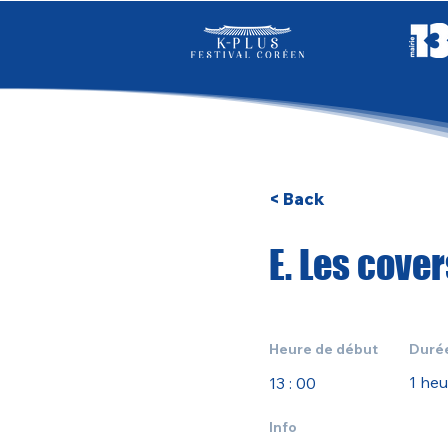
< Back
E. Les cove
Heure de début
Duré
1 heu
13 : 00
Info